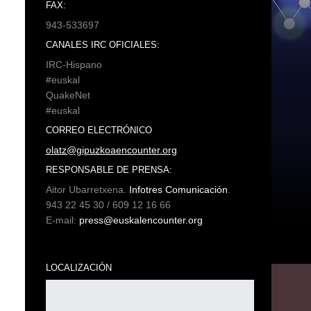
FAX:
943-533697
CANALES IRC OFICIALES:
IRC-Hispano
#euskal
QuakeNet
#euskal
CORREO ELECTRÓNICO
olatz@gipuzkoaencounter.org
RESPONSABLE DE PRENSA:
Aitor Ubarretxena.
Infotres Comunicación
.
943 22 45 30 / 609 12 16 66
E-mail:
press@euskalencounter.org
LOCALIZACIÓN