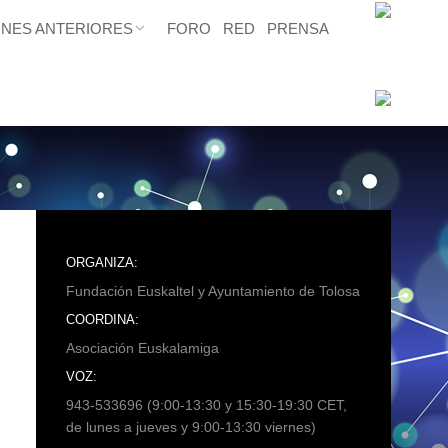
ONES ANTERIORES
FORO
RED
PRENSA
ORGANIZA:
Fundación Euskaltel y Ayuntamiento de Tolosa
COORDINA:
Asociación Euskalamiga
VOZ:
943-533696 (9:00-13:30 y 15:30-19:30 CET,
de lunes a jueves y 9:00-13:30 viernes)