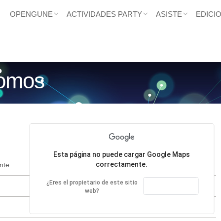
OPENGUNE
ACTIVIDADES PARTY
ASISTE
EDICI
somos
Esta página no puede cargar Google Maps
correctamente.
nte
sabino@gipuzkoaencounter.org
¿Eres el propietario de este sitio
olatz@gipuzkoaencounter.org
ACEPTAR
web?
iker@gipuzkoaencounter.org