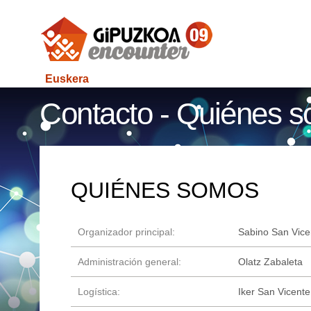
Euskera
Contacto - Quiénes 
QUIÉNES SOMOS
Organizador principal:
Sabino San Vice
Administración general:
Olatz Zabaleta
Logística:
Iker San Vicente