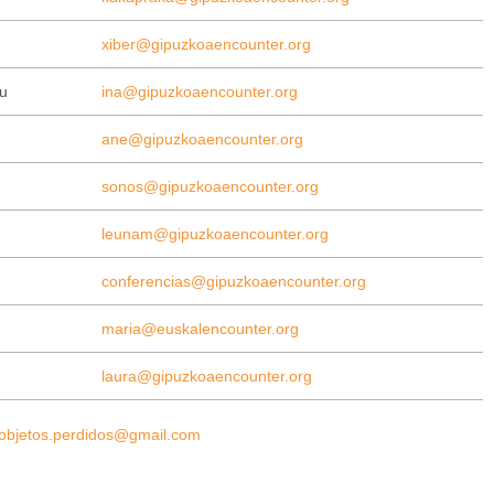
xiber@gipuzkoaencounter.org
u
ina@gipuzkoaencounter.org
ane@gipuzkoaencounter.org
sonos@gipuzkoaencounter.org
leunam@gipuzkoaencounter.org
conferencias@gipuzkoaencounter.org
maria@euskalencounter.org
laura@gipuzkoaencounter.org
objetos.perdidos@gmail.com