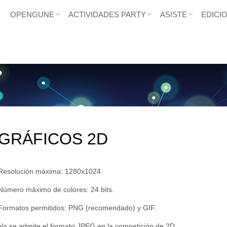
OPENGUNE
ACTIVIDADES PARTY
ASISTE
EDICI
GRÁFICOS 2D
Resolución máxima: 1280x1024
Número máximo de colores: 24 bits.
Formatos permitidos: PNG (recomendado) y GIF.
No se admite el formato JPEG en la competición de 2D.