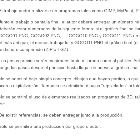
El trabajo podrá realizarse en programas tales como GIMP, MyPaint, Pho
Junto al trabajo o pantalla final, el autor deberá entregar un número m
deberán estar numerados de la siguiente forma: si el gráfico final se
GOGO01.PNG, GOGO02.PNG, ..., GOGO10.PNG y GOGO11.PNG en caso
el más antiguo, el menos trabajado, y GOGO11.PNG el gráfico final (e
un fichero comprimido (ZIP o TGZ).
Los pasos previos serán mostrados tanto al jurado como al público. Ante
luego los pasos desde el principio hasta llegar de nuevo al gráfico final.
No se admitirá bajo ningún concepto, dibujos que hayan partido, o que
scan o digitalización. Tampoco se admitirán dibujos "repixelados" ni fo
No se admitirá el uso de elementos realizados en programas de 3D, ta
etc.
De existir referencias, se deben entregar junto a la producción.
Sólo se permitirá una producción por grupo o autor.