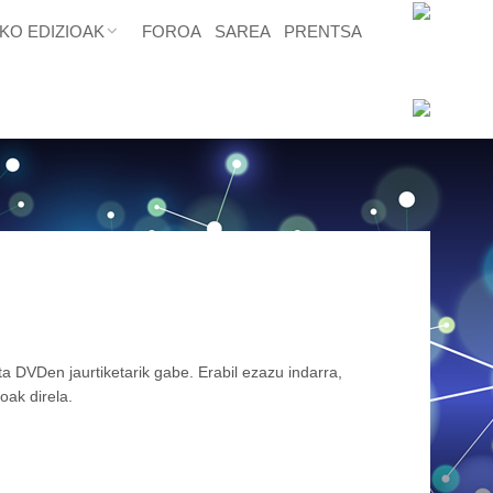
KO EDIZIOAK
FOROA
SAREA
PRENTSA
eta DVDen jaurtiketarik gabe. Erabil ezazu indarra,
oak direla.