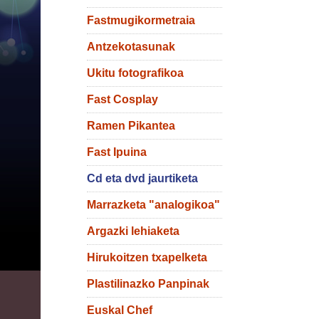
Fastmugikormetraia
Antzekotasunak
Ukitu fotografikoa
Fast Cosplay
Ramen Pikantea
Fast Ipuina
Cd eta dvd jaurtiketa
Marrazketa "analogikoa"
Argazki lehiaketa
Hirukoitzen txapelketa
Plastilinazko Panpinak
Euskal Chef