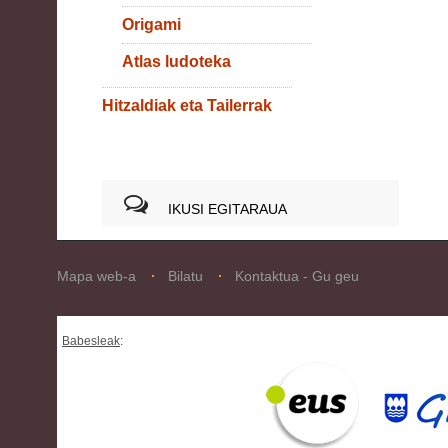
Origami
Atlas ludoteka
Hitzaldiak eta Tailerrak
IKUSI EGITARAUA
Mapa web-a
Bilatu
Kontaktua - Gu geu
Babesleak
: