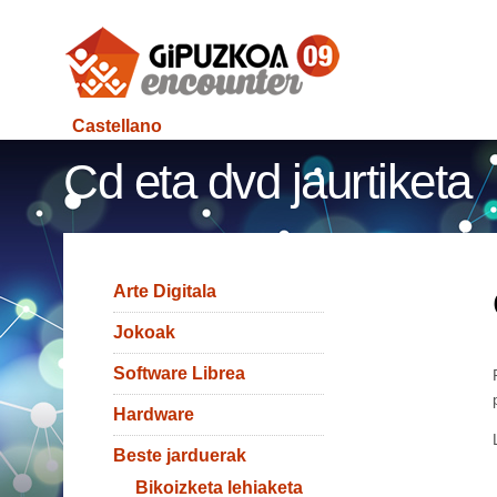
Castellano
Cd eta dvd jaurtiketa
Arte Digitala
Jokoak
Software Librea
Hardware
Beste jarduerak
Bikoizketa lehiaketa