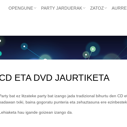
OPENGUNE
PARTY JARDUERAK
ZATOZ
AURRE
CD ETA DVD JAURTIKETA
Party bat ez litzateke party bat izango jada tradizional bihurtu den CD 
padawan txiki, baina gogoratu punteria eta zehaztasuna ere ezinbestek
Lehiaketa hau igande goizean izango da.