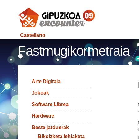
Castellano
Fastmugikormetraia
Arte Digitala
Jokoak
Software Librea
Hardware
Beste jarduerak
Bikoizketa lehiaketa