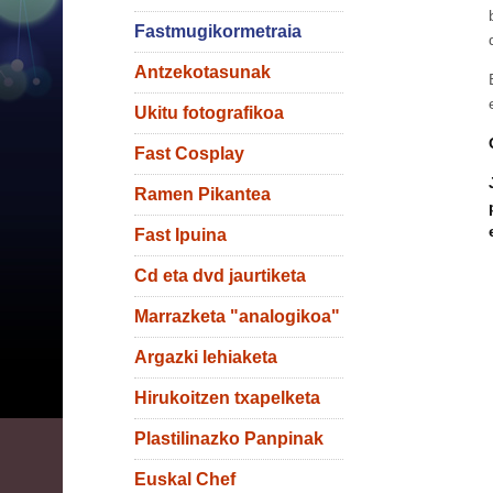
Fastmugikormetraia
Antzekotasunak
Ukitu fotografikoa
Fast Cosplay
Ramen Pikantea
Fast Ipuina
Cd eta dvd jaurtiketa
Marrazketa "analogikoa"
Argazki lehiaketa
Hirukoitzen txapelketa
Plastilinazko Panpinak
Euskal Chef