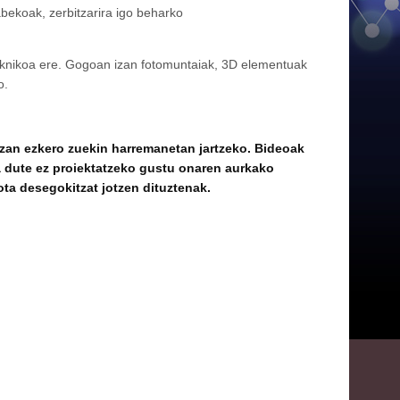
abekoak, zerbitzarira igo beharko
e teknikoa ere. Gogoan izan fotomuntaiak, 3D elementuak
o.
 izan ezkero zuekin harremanetan jartzeko. Bideoak
a dute ez proiektatzeko gustu onaren aurkako
ta desegokitzat jotzen dituztenak.