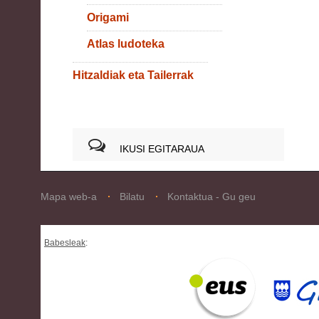
Origami
Atlas ludoteka
Hitzaldiak eta Tailerrak
IKUSI EGITARAUA
Mapa web-a
Bilatu
Kontaktua - Gu geu
Babesleak
: