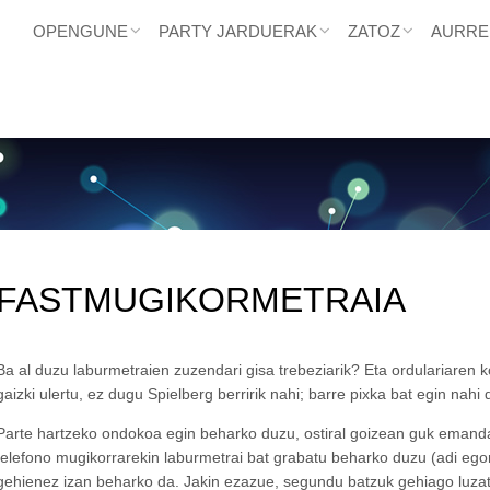
OPENGUNE
PARTY JARDUERAK
ZATOZ
AURRE
FASTMUGIKORMETRAIA
Ba al duzu laburmetraien zuzendari gisa trebeziarik? Eta ordulariaren 
gaizki ulertu, ez dugu Spielberg berririk nahi; barre pixka bat egin nahi
Parte hartzeko ondokoa egin beharko duzu, ostiral goizean guk emanda
telefono mugikorrarekin laburmetrai bat grabatu beharko duzu (adi ego
gehienez izan beharko da. Jakin ezazue, segundu batzuk gehiago luzat