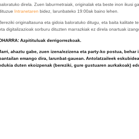
baloratuko direla. Zuen laburmetraiak, originalak eta beste inon ikusi g
dituzue
Intranetaren
bidez, larunbateko 19:00ak baino lehen.
Bereziki originaltasuna eta gidoia baloratuko ditugu, eta baita kalitat
eta digitalizazioak sorburu dituzten marrazkiak ez direla onartuak izang
OHARRA: Azpitituluak derrigorrezkoak.
Jarri, ahaztu gabe, zuen izena/ezizena eta party-ko postua, behar
pantailan emango dira, larunbat-gauean. Antolatzaileek eskubide
edukia duten ekoizpenak (bereziki, gure gustuaren aurkakoak) edo