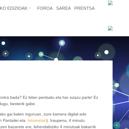
KO EDIZIOAK
FOROA
SAREA
PRENTSA
kontra bada? Ez bitan pentsatu eta har ezazu parte! Ez
 dugu, besterik gabe.
ko gai baten inguruan, zure kamera digital edo
n Pantailei eta
Intranetari
). Iraupena, 4 minutu
zen bazarete ere, lehendabiziko 4 minutuak bakarrik