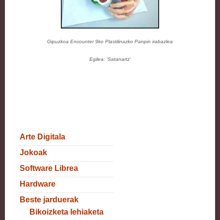
Gipuzkoa Encounter 9ko
Plastilinazko Panpin
irabazlea
Egilea: '
Satanartz'
Arte Digitala
Jokoak
Software Librea
Hardware
Beste jarduerak
Bikoizketa lehiaketa