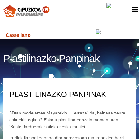
Castellano
Plastilinazko Panpinak
PLASTILINAZKO PANPINAK
3Dtan modelatzea Mayarekin… “erraza” da, bainaaa zeure
eskuekin egitea? Eskatu plastilina edozein momentutan,
‘Beste Jarduerak’ saileko neska mutilei.
Irudiak ikusgai egongo dira party osoan eta irabazlea herri