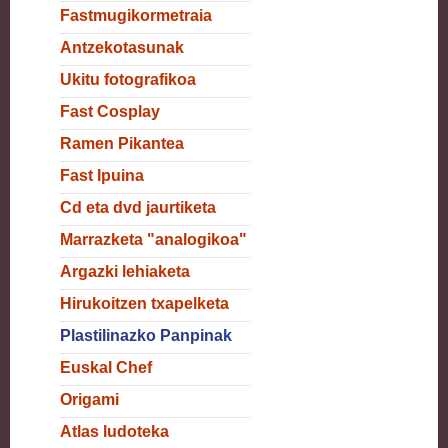
Fastmugikormetraia
Antzekotasunak
Ukitu fotografikoa
Fast Cosplay
Ramen Pikantea
Fast Ipuina
Cd eta dvd jaurtiketa
Marrazketa "analogikoa"
Argazki lehiaketa
Hirukoitzen txapelketa
Plastilinazko Panpinak
Euskal Chef
Origami
Atlas ludoteka