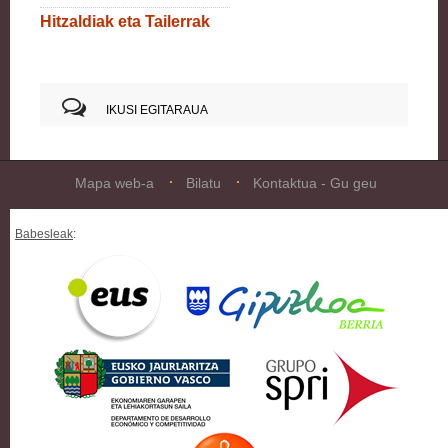
Hitzaldiak eta Tailerrak
IKUSI EGITARAUA
Mapa web-a
Bilatu
Kontaktua - Gu geu
Babesleak
: