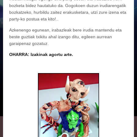
bozketa bidez hautatuko da. Gogokoen duzun irudiarengatik
bozkatzeko, hurbildu zaitez erakusketara, utzi zure izena eta
party-ko postua eta kito!..
Azkenengo egunean, irabazleak bere irudia mantendu eta
beste guztiak txikitu ahal izango ditu, egileen aurrean
garaipenaz gozatuz.
OHARRA: Izakinak agortu arte.